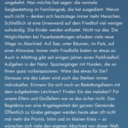
umgekehrt. Man möchte fast sagen: die normale
Sargbestattung im Familiengrab, die hat ausgedient. Warum
auch nicht – denken sich heutzutage immer mehr Menschen.
Schließlich ist eine Urnenwand auf dem Friedhof viel weniger
aufwändig. Die Kinder werden entlastet. Nicht nur das: Die
Möglichkeiten bei Feuerbestattungen erlauben viele neue
Wege im Abschied: Auf See, unter Bäumen, im Park, auf
einer Almwiese. Immer mehr Friedhöfe bieten so etwas an.
Auch in Altötting gibt seit einigen Jahren einen Parkfriedhof.
Aufgehen in der Natur. Spaziergänger mit Hunden, die an
Ihnen quasi vorbeispazieren. Wäre das etwas für Sie?
Genauso wie das Leben wird auch das Sterben immer
individueller. Erinnern Sie sich noch an Bestattungsfeiern mit
dem aufgebahrten Leichnam? Finden Sie das makaber? Für
unsere Eltern und Großeltern war es das sicher nicht. Das
Begräbnis war eine Angelegenheit der ganzen Gemeinde.
Öffentlich zu Grabe getragen werden heute aber oft nicht
mal mehr die Promis. Intim und im kleinen Kreis – so
wünschen sich viele den eigenen Abschied von dieser Welt.