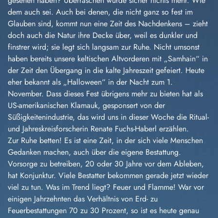
gesehen haben? Überraschen würde sicher nichts mehr. Wie
dem auch sei. Auch bei denen, die nicht ganz so fest im
Glauben sind, kommt nun eine Zeit des Nachdenkens – zieht
doch auch die Natur ihre Decke über, weil es dunkler und
finstrer wird; sie legt sich langsam zur Ruhe. Nicht umsonst
haben bereits unsere keltischen Altvorderen mit „Samhain“ in
der Zeit den Übergang in die kalte Jahreszeit gefeiert. Heute
eher bekannt als „Halloween“ in der Nacht zum 1.
November. Dass dieses Fest übrigens mehr zu bieten hat als
US-amerikanischen Klamauk, gesponsert von der
Süßigkeitenindustrie, das wird uns in dieser Woche die Ritual-
und Jahreskreisforscherin Renate Fuchs-Haberl erzählen.
Zur Ruhe betten! Es ist eine Zeit, in der sich viele Menschen
Gedanken machen, auch über die eigene Bestattung.
Vorsorge zu betreiben, 20 oder 30 Jahre vor dem Ableben,
hat Konjunktur. Viele Bestatter bekommen gerade jetzt wieder
viel zu tun. Was im Trend liegt? Feuer und Flamme! War vor
einigen Jahrzehnten das Verhältnis von Erd- zu
Feuerbestattungen 70 zu 30 Prozent, so ist es heute genau