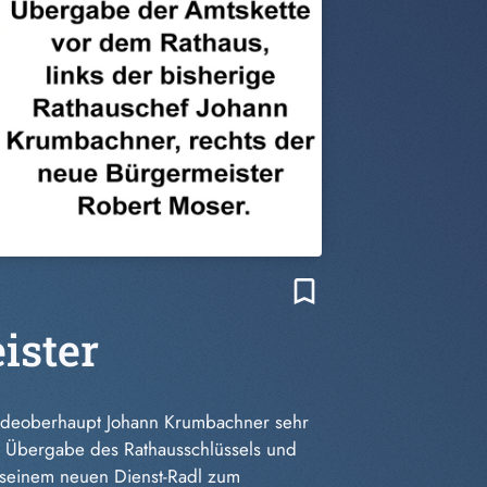
bookmark_border
ister
indeoberhaupt Johann Krumbachner sehr
r Übergabe des Rathausschlüssels und
 seinem neuen Dienst-Radl zum