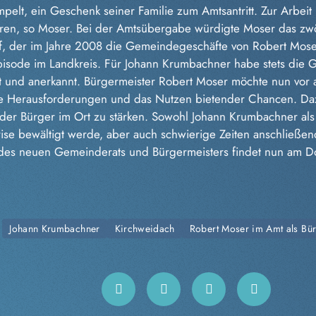
elt, ein Geschenk seiner Familie zum Amtsantritt. Zur Arbeit
ren, so Moser. Bei der Amtsübergabe würdigte Moser das zwö
f, der im Jahre 2008 die Gemeindegeschäfte von Robert Mos
 Episode im Landkreis. Für Johann Krumbachner habe stets die
t und anerkannt. Bürgermeister Robert Moser möchte nun vor a
eue Herausforderungen und das Nutzen bietender Chancen. D
der Bürger im Ort zu stärken. Sowohl Johann Krumbachner als 
ise bewältigt werde, aber auch schwierige Zeiten anschließen
 des neuen Gemeinderats und Bürgermeisters findet nun am Don
Johann Krumbachner
Kirchweidach
Robert Moser im Amt als Bü