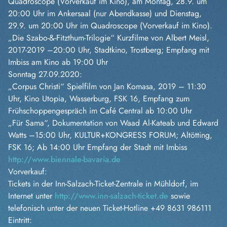
Quadroscope (Vorverkauf im Kino), am Montag, 28.9. um
20:00 Uhr im Ankersaal (nur Abendkasse) und Dienstag,
29.9. um 20:00 Uhr im Quadroscope (Vorverkauf im Kino).
„Die Szabo-&-Fitzthum-Trilogie“ Kurzfilme von Albert Meisl,
2017-2019 –20:00 Uhr, Stadtkino, Trostberg; Empfang mit
Imbiss am Kino ab 19:00 Uhr
Sonntag 27.09.2020:
„Corpus Christi“ Spielfilm von Jan Komasa, 2019 – 11:30
Uhr, Kino Utopia, Wasserburg, FSK 16, Empfang zum
Frühschoppengespräch im Café Central ab 10:00 Uhr
„Für Sama“, Dokumentation von Waad Al-Kateab und Edward
Watts –15:00 Uhr, KULTUR+KONGRESS FORUM; Altötting,
FSK 16; Ab 14:00 Uhr Empfang der Stadt mit Imbiss
http://www.biennale-bavaria.de
Vorverkauf:
Tickets in der Inn-Salzach-Ticket-Zentrale in Mühldorf, im
Internet unter
http://www.inn-salzach-ticket.de
sowie
telefonisch unter der neuen Ticket-Hotline +49 8631 986111
Eintritt: