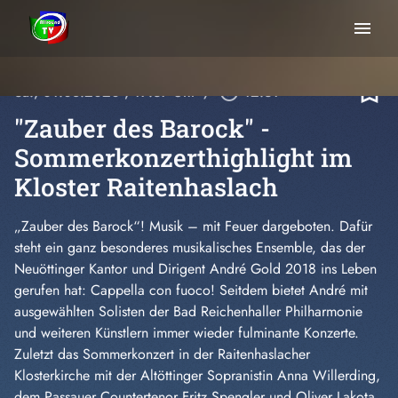
menu
bookmark_border
Sa., 01.08.2020
, 17:37 Uhr
/
play_circle_outline
12:31
"Zauber des Barock" -
Sommerkonzerthighlight im
Kloster Raitenhaslach
„Zauber des Barock“! Musik – mit Feuer dargeboten. Dafür
steht ein ganz besonderes musikalisches Ensemble, das der
Neuöttinger Kantor und Dirigent André Gold 2018 ins Leben
gerufen hat: Cappella con fuoco! Seitdem bietet André mit
ausgewählten Solisten der Bad Reichenhaller Philharmonie
und weiteren Künstlern immer wieder fulminante Konzerte.
Zuletzt das Sommerkonzert in der Raitenhaslacher
Klosterkirche mit der Altöttinger Sopranistin Anna Willerding,
dem Passauer Countertenor Fritz Spengler und Oliver Lakota