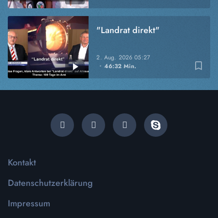
"Landrat direkt"
2. Aug. 2026
05:27
bookmark_border
46:32 Min.
Kontakt
Datenschutzerklärung
Impressum