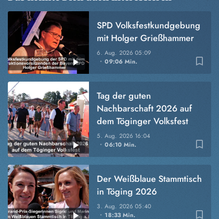
SPD Volksfestkundgebung
mit Holger Grießhammer
6. Aug. 2026
05:09
bookmark_border
09:06 Min.
Tag der guten
Nachbarschaft 2026 auf
dem Töginger Volksfest
5. Aug. 2026
16:04
bookmark_border
06:10 Min.
Der Weißblaue Stammtisch
in Töging 2026
3. Aug. 2026
05:40
bookmark_border
18:33 Min.