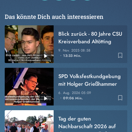
Das könnte Dich auch interessieren
Blick zurück - 80 Jahre CSU
Kreisverband Altötting
9. Nov. 2025
08:58
bookmark_border
13:33 Min.
SPD Volksfestkundgebung
mit Holger Grießhammer
6. Aug. 2026
05:09
bookmark_border
09:06 Min.
Tag der guten
Nachbarschaft 2026 auf