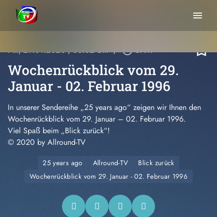
menu
bookmark_border
Mi., 29.01.2020
, 00:02 Uhr
/
play_circle_outline
37:17
Wochenrückblick vom 29.
Januar - 02. Februar 1996
In unserer Sendereihe „25 years ago“ zeigen wir Ihnen den
Wochenrückblick vom 29. Januar – 02. Februar 1996.
Viel Spaß beim „Blick zurück“!
© 2020 by Allround-TV
25 years ago
Allround-TV
Blick zurück
Wochenrückblick vom 29. Januar - 02. Februar 1996