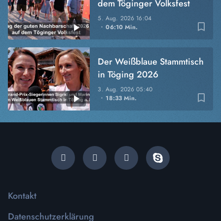
dem Töginger Volksfest
5. Aug. 2026
16:04
bookmark_border
06:10 Min.
Der Weißblaue Stammtisch
in Töging 2026
3. Aug. 2026
05:40
bookmark_border
18:33 Min.
Kontakt
Datenschutzerklärung