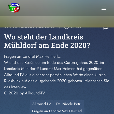
menu
bookmark_border
So., 06.12.2020
, 23:38 Uhr
/
play_circle_outline
09:08
Wo steht der Landkreis
Mühldorf am Ende 2020?
Fragen an Landrat Max Heimerl…
Was ist das Resümee am Ende des Corona-Jahres 2020 im
Landkreis Mühldorf? Landrat Max Heimerl hat gegenüber
Allround-TV aus einer sehr persönlichen Warte einen kurzen
Rückblick auf das ausgehende 2020 geboten. Hier sehen Sie
das Interview…
© 2020 by Allround-TV
Allround-TV
Dr. Nicole Petzi
Fragen an Landrat Max Heimerl