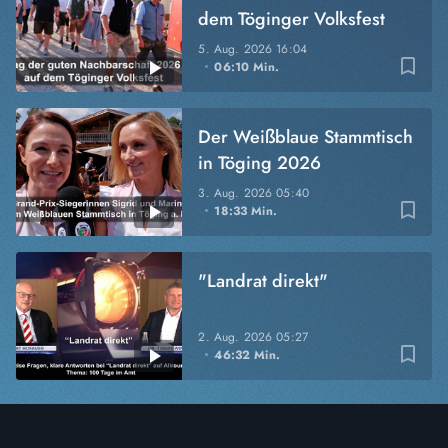
dem Töginger Volksfest
5. Aug. 2026
16:04
bookmark_border
06:10 Min.
Der Weißblaue Stammtisch
in Töging 2026
3. Aug. 2026
05:40
bookmark_border
18:33 Min.
"Landrat direkt"
2. Aug. 2026
05:27
bookmark_border
46:32 Min.