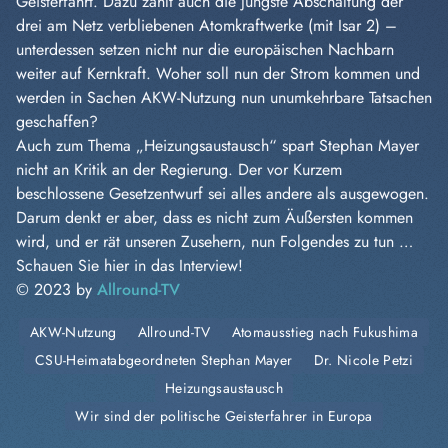
Geisterfahrt. Dazu zählt auch die jüngste Abschaltung der
drei am Netz verbliebenen Atomkraftwerke (mit Isar 2) –
unterdessen setzen nicht nur die europäischen Nachbarn
weiter auf Kernkraft. Woher soll nun der Strom kommen und
werden in Sachen AKW-Nutzung nun unumkehrbare Tatsachen
geschaffen?
Auch zum Thema „Heizungsaustausch“ spart Stephan Mayer
nicht an Kritik an der Regierung. Der vor Kurzem
beschlossene Gesetzentwurf sei alles andere als ausgewogen.
Darum denkt er aber, dass es nicht zum Äußersten kommen
wird, und er rät unseren Zusehern, nun Folgendes zu tun …
Schauen Sie hier in das Interview!
© 2023 by
Allround-TV
AKW-Nutzung
Allround-TV
Atomausstieg nach Fukushima
CSU-Heimatabgeordneten Stephan Mayer
Dr. Nicole Petzi
Heizungsaustausch
Wir sind der politische Geisterfahrer in Europa