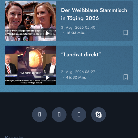
Der Weißblaue Stammtisch
in Töging 2026
3. Aug. 2026
05:40
bookmark_border
18:33 Min.
"Landrat direkt"
2. Aug. 2026
05:27
bookmark_border
46:32 Min.