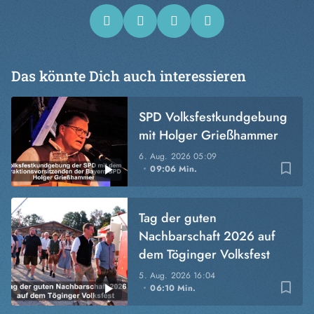
Das könnte Dich auch interessieren
SPD Volksfestkundgebung
mit Holger Grießhammer
6. Aug. 2026
05:09
bookmark_border
09:06 Min.
Tag der guten
Nachbarschaft 2026 auf
dem Töginger Volksfest
5. Aug. 2026
16:04
bookmark_border
06:10 Min.