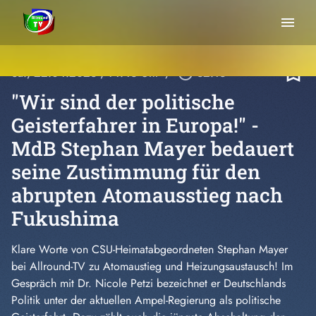
menu
bookmark_border
Sa., 22.04.2023
, 14:46 Uhr
/
play_circle_outline
32:13
"Wir sind der politische
Geisterfahrer in Europa!" -
MdB Stephan Mayer bedauert
seine Zustimmung für den
abrupten Atomausstieg nach
Fukushima
Klare Worte von CSU-Heimatabgeordneten Stephan Mayer
bei Allround-TV zu Atomaustieg und Heizungsaustausch! Im
Gespräch mit Dr. Nicole Petzi bezeichnet er Deutschlands
Politik unter der aktuellen Ampel-Regierung als politische