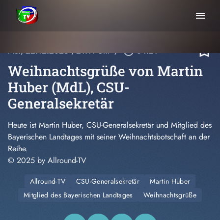
menu
bookmark_border
Mo., 22.12.2025
, 21:11 Uhr
/
play_circle_outline
04:21
Weihnachtsgrüße von Martin
Huber (MdL), CSU-
Generalsekretär
Heute ist Martin Huber, CSU-Generalsekretär und Mitglied des
Bayerischen Landtages mit seiner Weihnachtsbotschaft an der
Reihe.
© 2025 by Allround-TV
Allround-TV
CSU-Generalsekretär
Martin Huber
Mitglied des Bayerischen Landtages
Weihnachtsgrüße