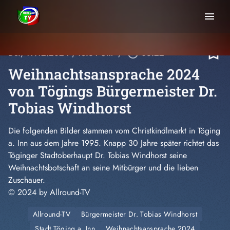
menu
bookmark_border
Do., 19.12.2024
, 18:34 Uhr
/
play_circle_outline
06:22
Weihnachtsansprache 2024
von Tögings Bürgermeister Dr.
Tobias Windhorst
Die folgenden Bilder stammen vom Christkindlmarkt in Töging
a. Inn aus dem Jahre 1995. Knapp 30 Jahre später richtet das
Töginger Stadtoberhaupt Dr. Tobias Windhorst seine
Weihnachtsbotschaft an seine Mitbürger und die lieben
Zuschauer.
© 2024 by Allround-TV
Allround-TV
Bürgermeister Dr. Tobias Windhorst
Stadt Töging a. Inn
Weihnachtsansprache 2024