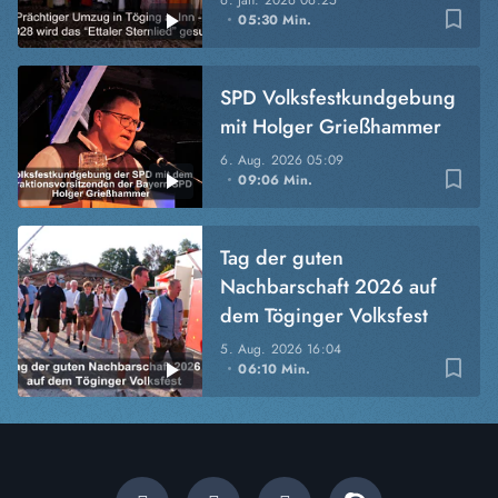
6. Jan. 2026
06:25
bookmark_border
05:30 Min.
SPD Volksfestkundgebung
mit Holger Grießhammer
6. Aug. 2026
05:09
bookmark_border
09:06 Min.
Tag der guten
Nachbarschaft 2026 auf
dem Töginger Volksfest
5. Aug. 2026
16:04
bookmark_border
06:10 Min.