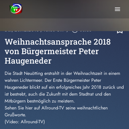
menu
bookmark_border
Do., 20.12.2018
, 16:30 Uhr
/
play_circle_outline
08:38
Weihnachtsansprache 2018
von Bürgermeister Peter
Haugeneder
Die Stadt Neuötting erstrahlt in der Weihnachtszeit in einem
wahren Lichtermeer. Der Erste Bürgermeister Peter
Haugeneder blickt auf ein erfolgreiches Jahr 2018 zurück und
ist bestrebt, auch die Zukunft mit dem Stadtrat und den
Mitbürgern bestmöglich zu meistern.
Sehen Sie hier auf Allround-TV seine weihnachtlichen
Grußworte.
(Video: Allround-TV)