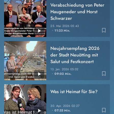
Verabschiedung von Peter
Haugeneder und Horst
Schwarzer
25. Mai 2026
05:43
bookmark_border
11:23 Min.
Neujahrsempfang 2026
der Stadt Neuötting mit
Salut und Festkonzert
13. Jan. 2026
05:02
bookmark_border
09:02 Min.
Was ist Heimat für Sie?
30. Apr. 2026
02:27
bookmark_border
07:33 Min.