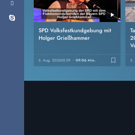
SPD Volksfestkundgebung mit
T
Holger Grießhammer
2
Vo
bookmark_border
6. Aug. 2026
05:09
09:06 Min.
5.