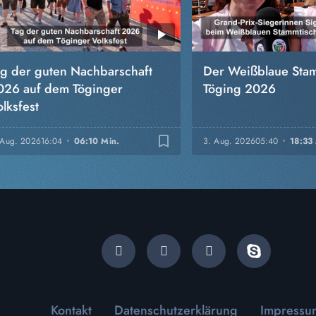
ag der guten Nachbarschaft
Der Weißblaue Stam
026 auf dem Töginger
Töging 2026
lksfest
bookmark_border
 Aug. 2026
16:04
06:10 Min.
3. Aug. 2026
05:40
18:33
Kontakt
Datenschutzerklärung
Impressu