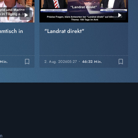
mtisch in
"Landrat direkt"
bookmark_border
bookmark_border
 Min.
2. Aug. 2026
05:27
46:32 Min.
m