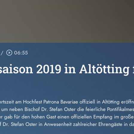
/
play_circle_outline
06:55
aison 2019 in Altötting 
szeit am Hochfest Patrona Bavariae offiziell in Altötting eröf
m neben Bischof Dr. Stefan Oster die feierliche Pontifikalmess
r gab für den hohen Gast einen offiziellen Empfang im großen
Dr. Stefan Oster in Anwesenheit zahlreicher Ehrengäste in da