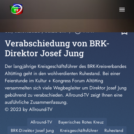
menu
bookmark_border
So., 02.07.2023
, 03:23 Uhr
/
play_circle_outline
14:47
Verabschiedung von BRK-
Direktor Josef Jung
Der langjährige Kreisgeschäftsführer des BRK-Kreisverbandes
Altötting geht in den wohlverdienten Ruhestand. Bei einer
Feierstunde im Kultur + Kongress Forum Altötting
versammelten sich viele Wegbegleiter um Direktor Josef Jung
gebührend zu verabschieden. Allround-TV zeigt Ihnen eine
ausführliche Zusammenfassung.
© 2023 by Allround-TV
Allround-TV
Bayerisches Rotes Kreuz
BRK-Direktor Josef Jung
Kreisgeschäftsführer
Ruhestand