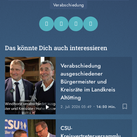
Verabschiedung
Das könnte Dich auch interessieren
Verabschiedung
ausgeschiedener
Bürgermeister und
Kreisräte im Landkreis
Altötting
bookmark_border
2. Juli 2026
05:49
14:50 Min.
CSU-
Kreisvertreterversammlung