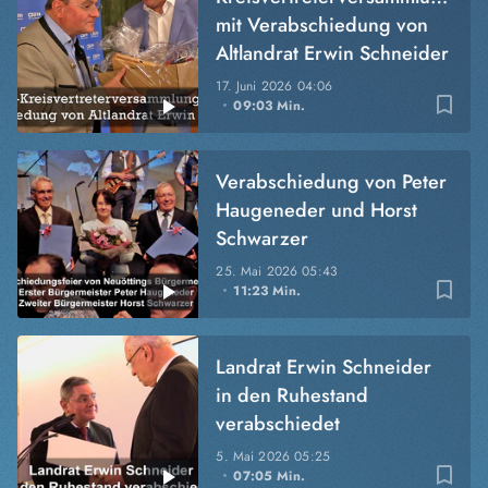
mit Verabschiedung von
Altlandrat Erwin Schneider
17. Juni 2026
04:06
bookmark_border
09:03 Min.
Verabschiedung von Peter
Haugeneder und Horst
Schwarzer
25. Mai 2026
05:43
bookmark_border
11:23 Min.
Landrat Erwin Schneider
in den Ruhestand
verabschiedet
5. Mai 2026
05:25
bookmark_border
07:05 Min.