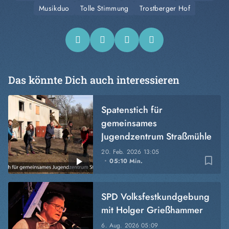
Musikduo
Tolle Stimmung
Trostberger Hof
Das könnte Dich auch interessieren
Spatenstich für
gemeinsames
Jugendzentrum Straßmühle
20. Feb. 2026
13:05
bookmark_border
05:10 Min.
SPD Volksfestkundgebung
mit Holger Grießhammer
6. Aug. 2026
05:09