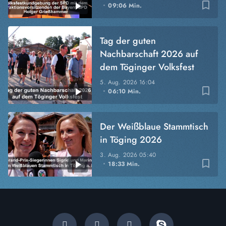
bookmark_border
09:06 Min.
Tag der guten
Nachbarschaft 2026 auf
dem Töginger Volksfest
5. Aug. 2026
16:04
bookmark_border
06:10 Min.
Der Weißblaue Stammtisch
in Töging 2026
3. Aug. 2026
05:40
bookmark_border
18:33 Min.