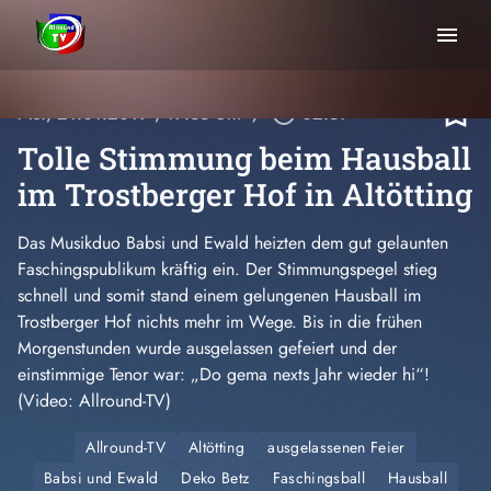
menu
bookmark_border
Mo., 21.01.2019
, 17:33 Uhr
/
play_circle_outline
02:57
Tolle Stimmung beim Hausball
im Trostberger Hof in Altötting
Das Musikduo Babsi und Ewald heizten dem gut gelaunten
Faschingspublikum kräftig ein. Der Stimmungspegel stieg
schnell und somit stand einem gelungenen Hausball im
Trostberger Hof nichts mehr im Wege. Bis in die frühen
Morgenstunden wurde ausgelassen gefeiert und der
einstimmige Tenor war: „Do gema nexts Jahr wieder hi“!
(Video: Allround-TV)
Allround-TV
Altötting
ausgelassenen Feier
Babsi und Ewald
Deko Betz
Faschingsball
Hausball