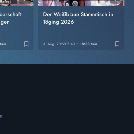
barschaft
Der Weißblaue Stammtisch in
nger
Töging 2026
bookmark_border
bookmark_border
Min.
3. Aug. 2026
05:40
18:33 Min.
m