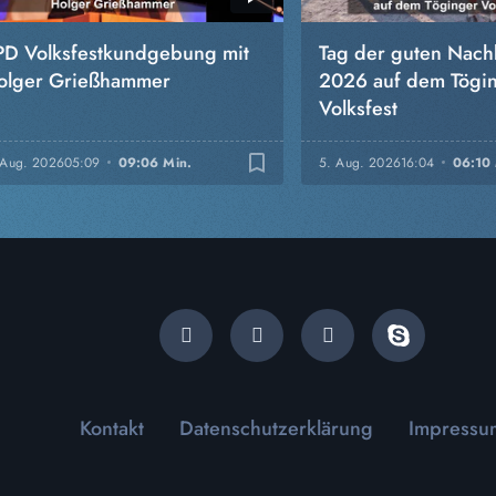
PD Volksfestkundgebung mit
Tag der guten Nach
olger Grießhammer
2026 auf dem Tögi
Volksfest
bookmark_border
 Aug. 2026
05:09
09:06 Min.
5. Aug. 2026
16:04
06:10 
Kontakt
Datenschutzerklärung
Impressu