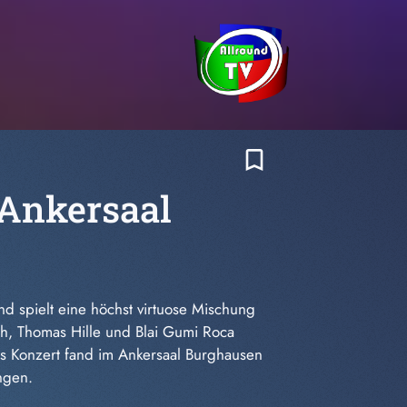
bookmark_border
 Ankersaal
d spielt eine höchst virtuose Mischung
uch, Thomas Hille und Blai Gumi Roca
Das Konzert fand im Ankersaal Burghausen
ngen.