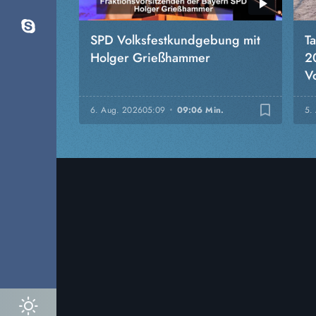
SPD Volksfestkundgebung mit
T
Holger Grießhammer
2
Vo
bookmark_border
6. Aug. 2026
05:09
09:06 Min.
5.