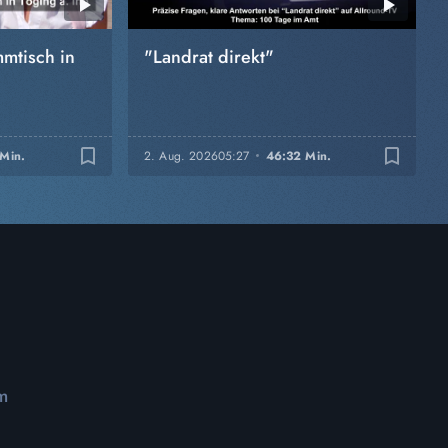
mtisch in
"Landrat direkt"
bookmark_border
bookmark_border
 Min.
2. Aug. 2026
05:27
46:32 Min.
m