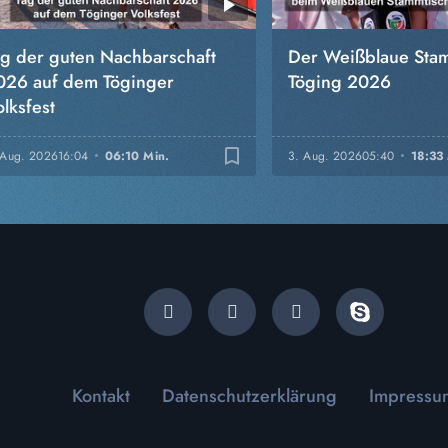
ag der guten Nachbarschaft
Der Weißblaue Stam
026 auf dem Töginger
Töging 2026
lksfest
bookmark_border
 Aug. 2026
16:04
06:10 Min.
3. Aug. 2026
05:40
18:33
Kontakt
Datenschutzerklärung
Impressu