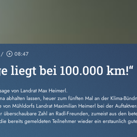
/
play_circle_outline
08:47
ge liegt bei 100.000 km!“
nsage von Landrat Max Heimerl.
na abhalten lassen, heuer zum fünften Mal an der Klima-Bündn
on Mühldorfs Landrat Maximilian Heimerl bei der Auftaktvera
 überschaubare Zahl an Radl-Freunden, zumeist aus den beteil
 die bereits gemeldeten Teilnehmer wieder ein erstaunlich gu