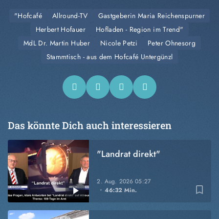
"Hofcafé
Allround-TV
Gastgeberin Maria Reichenspurner
Herbert Hofauer
Hofladen - Region im Trend"
MdL Dr. Martin Huber
Nicole Petzi
Peter Ohnesorg
Stammtisch - aus dem Hofcafé Untergünzl
Das könnte Dich auch interessieren
"Landrat direkt"
2. Aug. 2026
05:27
bookmark_border
46:32 Min.