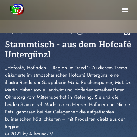
menu
bookmark_border
So., 04.07.2021
, 02:52 Uhr
/
play_circle_outline
01:02:00
Stammtisch - aus dem Hofcafé
Untergünzl
„Hofcafé, Hofladen – Region im Trend“: Zu diesem Thema
diskutierte im atmosphärischen Hofcafé Untergünzl eine
illustre Runde um Gastgeberin Maria Reichenspurner, MdL Dr.
Martin Huber sowie Landwirt und Hofladenbetreiber Peter
Ohnesorg vom Mitterhuberhof in Kiefering. Sie und die
beiden Stammtisch-Moderatoren Herbert Hofauer und Nicole
Petzi genossen bei der Gelegenheit die aufgetischten
kulinarischen Köstlichkeiten – mit Produkten direkt aus der
Region!
© 2021 by Allround-TV