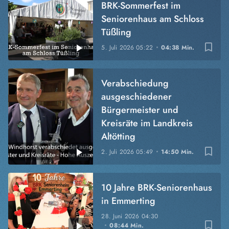
BRK-Sommerfest im
Seniorenhaus am Schloss
Tüßling
bookmark_border
5. Juli 2026
05:22
04:38 Min.
Verabschiedung
ausgeschiedener
Bürgermeister und
Kreisräte im Landkreis
Altötting
bookmark_border
2. Juli 2026
05:49
14:50 Min.
10 Jahre BRK-Seniorenhaus
in Emmerting
28. Juni 2026
04:30
bookmark_border
08:44 Min.