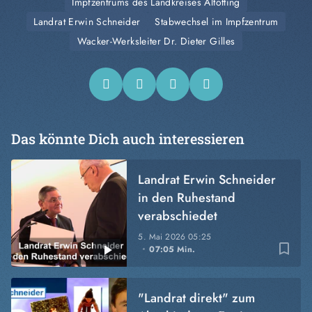
Impfzentrums des Landkreises Altötting
Landrat Erwin Schneider
Stabwechsel im Impfzentrum
Wacker-Werksleiter Dr. Dieter Gilles
Das könnte Dich auch interessieren
Landrat Erwin Schneider
in den Ruhestand
verabschiedet
5. Mai 2026
05:25
bookmark_border
07:05 Min.
"Landrat direkt" zum