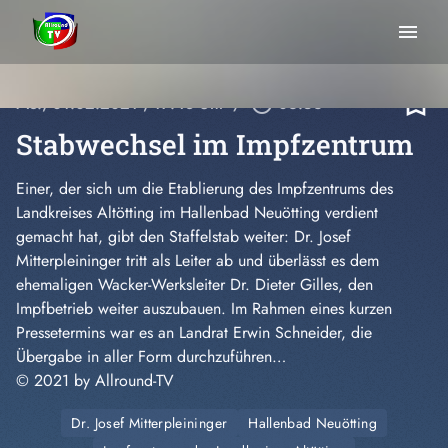
menu
bookmark_border
Mo., 01.02.2021
, 17:48 Uhr
/
play_circle_outline
06:56
Stabwechsel im Impfzentrum
Einer, der sich um die Etablierung des Impfzentrums des
Landkreises Altötting im Hallenbad Neuötting verdient
gemacht hat, gibt den Staffelstab weiter: Dr. Josef
Mitterpleininger tritt als Leiter ab und überlässt es dem
ehemaligen Wacker-Werksleiter Dr. Dieter Gilles, den
Impfbetrieb weiter auszubauen. Im Rahmen eines kurzen
Pressetermins war es an Landrat Erwin Schneider, die
Übergabe in aller Form durchzuführen…
© 2021 by Allround-TV
Dr. Josef Mitterpleininger
Hallenbad Neuötting