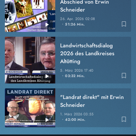
Abschied von Erwin
Schneider
26. Apr. 2026
02:08
bookmark_border
51:26 Min.
Landwirtschaftsdialog
2026 des Landkreises
Altötting
5. März 2026
17:40
bookmark_border
03:32 Min.
"Landrat direkt" mit Erwin
Schneider
1. März 2026
03:55
bookmark_border
42:00 Min.