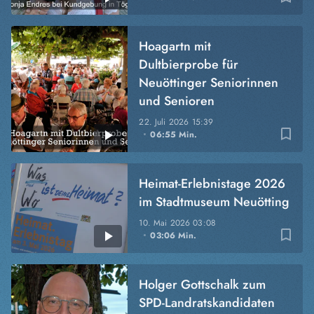
Hoagartn mit
Dultbierprobe für
Neuöttinger Seniorinnen
und Senioren
22. Juli 2026
15:39
bookmark_border
06:55 Min.
Heimat-Erlebnistage 2026
im Stadtmuseum Neuötting
10. Mai 2026
03:08
bookmark_border
03:06 Min.
Holger Gottschalk zum
SPD-Landratskandidaten