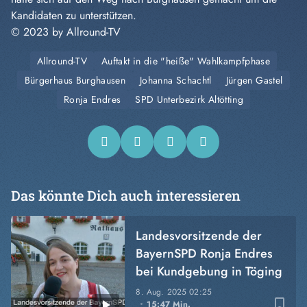
Kandidaten zu unterstützen.
© 2023 by Allround-TV
Allround-TV
Auftakt in die "heiße" Wahlkampfphase
Bürgerhaus Burghausen
Johanna Schachtl
Jürgen Gastel
Ronja Endres
SPD Unterbezirk Altötting
Das könnte Dich auch interessieren
Landesvorsitzende der
BayernSPD Ronja Endres
bei Kundgebung in Töging
8. Aug. 2025
02:25
bookmark_border
15:47 Min.