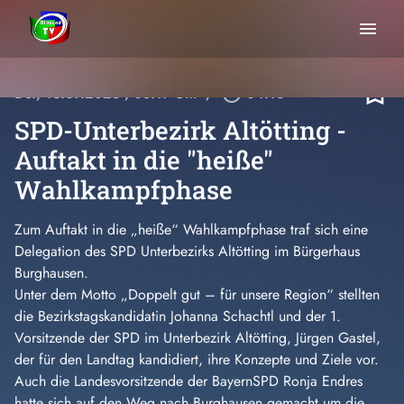
menu
bookmark_border
Do., 13.07.2023
, 08:17 Uhr
/
play_circle_outline
04:13
SPD-Unterbezirk Altötting -
Auftakt in die "heiße"
Wahlkampfphase
Zum Auftakt in die „heiße“ Wahlkampfphase traf sich eine
Delegation des SPD Unterbezirks Altötting im Bürgerhaus
Burghausen.
Unter dem Motto „Doppelt gut – für unsere Region“ stellten
die Bezirkstagskandidatin Johanna Schachtl und der 1.
Vorsitzende der SPD im Unterbezirk Altötting, Jürgen Gastel,
der für den Landtag kandidiert, ihre Konzepte und Ziele vor.
Auch die Landesvorsitzende der BayernSPD Ronja Endres
hatte sich auf den Weg nach Burghausen gemacht um die