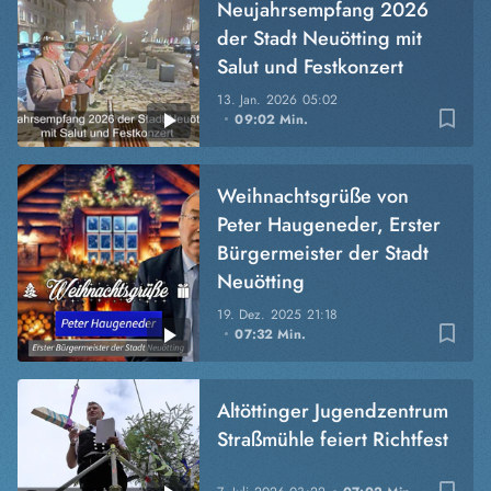
Neujahrsempfang 2026
der Stadt Neuötting mit
Salut und Festkonzert
13. Jan. 2026
05:02
bookmark_border
09:02 Min.
Weihnachtsgrüße von
Peter Haugeneder, Erster
Bürgermeister der Stadt
Neuötting
19. Dez. 2025
21:18
bookmark_border
07:32 Min.
Altöttinger Jugendzentrum
Straßmühle feiert Richtfest