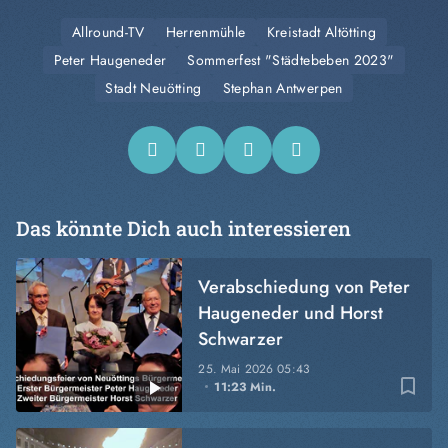
Allround-TV
Herrenmühle
Kreistadt Altötting
Peter Haugeneder
Sommerfest "Städtebeben 2023"
Stadt Neuötting
Stephan Antwerpen
Das könnte Dich auch interessieren
Verabschiedung von Peter
Haugeneder und Horst
Schwarzer
25. Mai 2026
05:43
bookmark_border
11:23 Min.