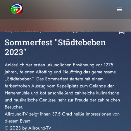
menu
bookmark_border
So., 16.07.2023
, 13:06 Uhr
/
play_circle_outline
07:34
Sommerfest "Städtebeben
2023"
Anlässlich der ersten urkundlichen Erwähnung vor 1275
Jahren, feierten Altötting und Neuötting das gemeinsame
„Städtebeben“. Das Sommerfest startete mit einem
farbenfrohen Auszug vom Kapellplatz zum Gelände der
Herrenmühle und bot anschließend zahlreiche kulinarische
und musikalische Genüsse, sehr zur Freude der zahlreichen
Besucher.
Allround-TV zeigt Ihnen 37,5 Grad heiße Impressionen von
diesem Event.
© 2023 by Allround-TV