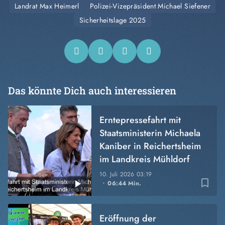
Landrat Max Heimerl
Polizei-Vizepräsident Michael Siefener
Sicherheitslage 2025
Das könnte Dich auch interessieren
Erntepressefahrt mit
Staatsministerin Michaela
Kaniber in Reichertsheim
im Landkreis Mühldorf
10. Juli 2026
03:19
bookmark_border
06:44 Min.
Eröffnung der