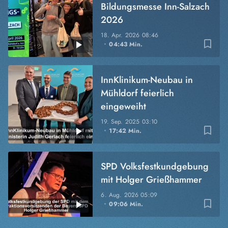
Bildungsmesse Inn-Salzach
2026
18. Apr. 2026
08:46
bookmark_border
04:43 Min.
InnKlinikum-Neubau in
Mühldorf feierlich
eingeweiht
19. Sep. 2025
03:10
bookmark_border
17:42 Min.
SPD Volksfestkundgebung
mit Holger Grießhammer
6. Aug. 2026
05:09
bookmark_border
09:06 Min.