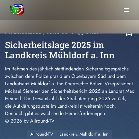
menu
bookmark_border
Fr., 26.06.2026
, 05:38 Uhr
/
play_circle_outline
04:07
Sicherheitslage 2025 im
Landkreis Mühldorf a. Inn
Im Rahmen des jährlich stattfindenden Sicherheitsgesprächs
zwischen dem Polizeipräsidium Oberbayern Süd und dem
Landratsamt Mühldorf a. Inn überreichte Polizei-Vizepräsident
Michael Siefener den Sicherheitsbericht 2025 an Landrat Max
Heimerl. Die Gesamtzahl der Straftaten ging 2025 zurück,
die Aufklärungsquote im Landkreis ist weiterhin hoch.
Dennoch gibt es wachsende Herausforderungen.
© 2026 by Allround-TV
Allround-TV
Landkreis Mühldorf a. Inn