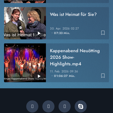
Was ist Heimat für Sie?
30. Apr. 2026
02:27
bookmark_border
07:33 Min.
Kappenabend Neuötting
2026 Show-
Highlights.mp4
11. Feb. 2026
09:36
bookmark_border
01:06:27 Min.