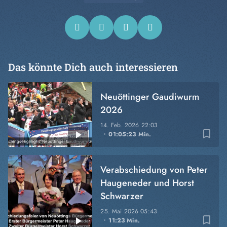
Das könnte Dich auch interessieren
Neuöttinger Gaudiwurm
2026
14. Feb. 2026
22:03
bookmark_border
01:05:23 Min.
Verabschiedung von Peter
Haugeneder und Horst
Schwarzer
25. Mai 2026
05:43
bookmark_border
11:23 Min.