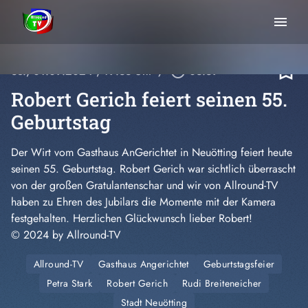
menu
bookmark_border
So., 01.09.2024
, 19:33 Uhr
/
play_circle_outline
03:39
Robert Gerich feiert seinen 55.
Geburtstag
Der Wirt vom
Gasthaus AnGerichtet
in Neuötting feiert heute
seinen 55. Geburtstag. Robert Gerich war sichtlich überrascht
von der großen Gratulantenschar und wir von Allround-TV
haben zu Ehren des Jubilars die Momente mit der Kamera
festgehalten. Herzlichen Glückwunsch lieber Robert!
© 2024 by
Allround-TV
Allround-TV
Gasthaus Angerichtet
Geburtstagsfeier
Petra Stark
Robert Gerich
Rudi Breiteneicher
Stadt Neuötting