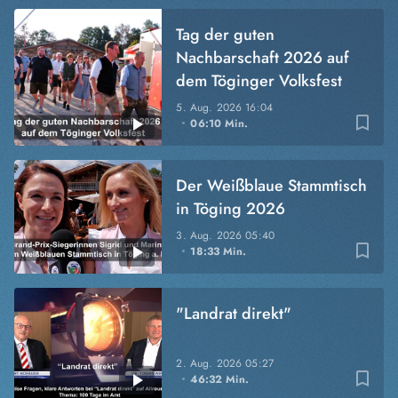
Tag der guten
Nachbarschaft 2026 auf
dem Töginger Volksfest
5. Aug. 2026
16:04
bookmark_border
06:10 Min.
Der Weißblaue Stammtisch
in Töging 2026
3. Aug. 2026
05:40
bookmark_border
18:33 Min.
"Landrat direkt"
2. Aug. 2026
05:27
bookmark_border
46:32 Min.