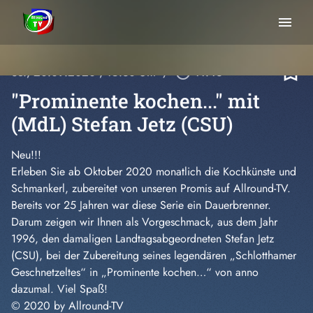
menu
bookmark_border
So., 20.09.2020
, 15:30 Uhr
/
play_circle_outline
11:46
"Prominente kochen..." mit
(MdL) Stefan Jetz (CSU)
Neu!!!
Erleben Sie ab Oktober 2020 monatlich die Kochkünste und
Schmankerl, zubereitet von unseren Promis auf Allround-TV.
Bereits vor 25 Jahren war diese Serie ein Dauerbrenner.
Darum zeigen wir Ihnen als Vorgeschmack, aus dem Jahr
1996, den damaligen Landtagsabgeordneten Stefan Jetz
(CSU), bei der Zubereitung seines legendären „Schlotthamer
Geschnetzeltes“ in „Prominente kochen…“ von anno
dazumal. Viel Spaß!
© 2020 by Allround-TV