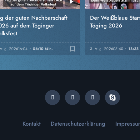
ag der guten Nachbarschaft
Der Weißblaue Stam
026 auf dem Töginger
Töging 2026
lksfest
bookmark_border
 Aug. 2026
16:04
06:10 Min.
3. Aug. 2026
05:40
18:33
Kontakt
Datenschutzerklärung
Impressu