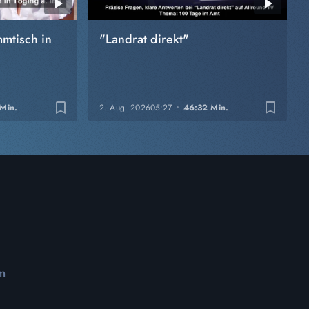
mtisch in
"Landrat direkt"
bookmark_border
bookmark_border
 Min.
2. Aug. 2026
05:27
46:32 Min.
m