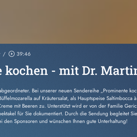
r
/
play_circle_outline
39:46
 kochen - mit Dr. Mart
sabgeordneter. Bei unserer neuen Sendereihe „Prominente koch
Büffelmozarella auf Kräutersalat, als Hauptspeise Saltimbocca 
reme mit Beeren zu. Unterstützt wird er von der Familie Geric
ektakel für Sie dokumentiert. Durch die Sendung begleitet Si
ei den Sponsoren und wünschen Ihnen gute Unterhaltung!