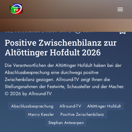
menu
bookmark_border
Sa., 06.06.2026
, 03:07 Uhr
/
play_circle_outline
06:17
Positive Zwischenbilanz zur
Altöttinger Hofdult 2026
Die Verantwortlichen der Altöttinger Hofdult haben bei der
Abschlussbesprechung eine durchwegs positive
Zwischenbilanz gezogen. Allround-TV zeigt Ihnen die
Stellungsnahmen der Festwirte, Schausteller und der Macher.
© 2026 by Allround-TV
Abschlussbesprechung
Allround-TV
Altöttinger Hofdult
Marco Kessler
Positive Zwischenbilanz
Stephan Antwerpen