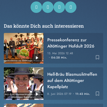
Das könnte Dich auch interessieren
Pressekonferenz zur
Altöttinger Hofdult 2026
13. Mai 2026
12:48
bookmark_border
06:28 Min.
Hell-Bräu Blasmusiktreffen
auf dem Altöttinger
Kapellplatz
bookmark_border
8. Juni 2026
07:19
11:42 Min.