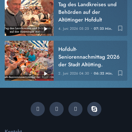
Tag des Landkreises und
Behörden auf der
Altöttinger Hofdult
bookmark_border
4. Juni 2026
05:25
07:33 Min.
Hofdult-
Seniorennachmittag 2026
der Stadt Altötting.
bookmark_border
2. Juni 2026
04:30
06:32 Min.
Kontakt