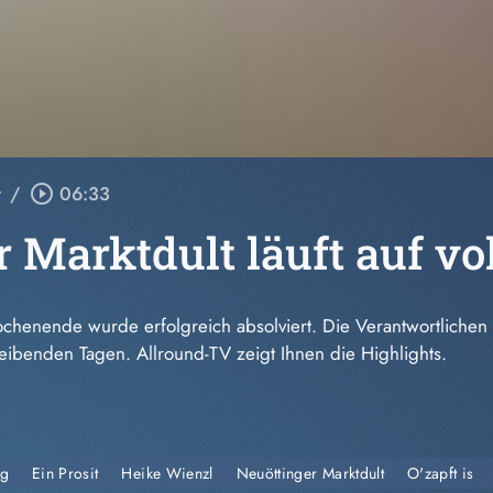
r
/
play_circle_outline
06:33
 Marktdult läuft auf vo
henende wurde erfolgreich absolviert. Die Verantwortlichen 
eibenden Tagen. Allround-TV zeigt Ihnen die Highlights.
ug
Ein Prosit
Heike Wienzl
Neuöttinger Marktdult
O'zapft is