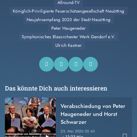
Allround-TV
Königlich-Priviligierte Feuerschützengesellschaft Neuötting
Neujahrsempfang 2023 der Stadt Neuötting
Peter Haugeneder
Symphonisches Blasorchester Werk Gendorf e.V.
Ulrich Kastner
Das könnte Dich auch interessieren
Verabschiedung von Peter
Haugeneder und Horst
Schwarzer
25. Mai 2026
05:43
bookmark_border
11:23 Min.