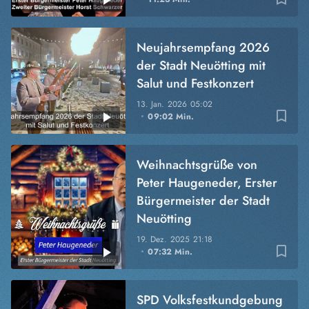
Neujahrsempfang 2026
der Stadt Neuötting mit
Salut und Festkonzert
13. Jan. 2026
05:02
bookmark_border
09:02 Min.
Weihnachtsgrüße von
Peter Haugeneder, Erster
Bürgermeister der Stadt
Neuötting
19. Dez. 2025
21:18
bookmark_border
07:32 Min.
SPD Volksfestkundgebung