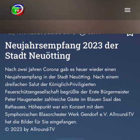
menu
bookmark_border
Mo., 16.01.2023
, 23:56 Uhr
/
play_circle_outline
05:14
Neujahrsempfang 2023 der
Stadt Neuötting
Nach zwei Jahren Corona gab es heuer wieder einen
Neujahrsempfang in der Stadt Neuötting. Nach einem
dreifachen Salut der Königlich-Priviligierten
Feuerschützengesellschaft begrüßte der Erste Bürgermeister
Peter Haugeneder zahlreiche Gäste im Blauen Saal des
Rathauses. Höhepunkt war ein Konzert mit dem
Symphonischen Blasorchester Werk Gendorf e.V. Allround-TV
hat die Bilder für Sie eingefangen.
© 2023 by Allround-TV