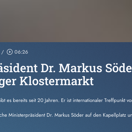
/
play_circle_outline
06:26
äsident Dr. Markus Söde
nger Klostermarkt
ibt es bereits seit 20 Jahren. Er ist internationaler Treffpun
che Ministerpräsident Dr. Markus Söder auf den Kapellplatz u