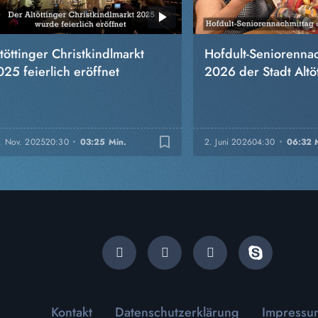
töttinger Christkindlmarkt
Hofdult-Seniorenna
25 feierlich eröffnet
2026 der Stadt Altöt
bookmark_border
. Nov. 2025
20:30
03:25 Min.
2. Juni 2026
04:30
06:32 
Kontakt
Datenschutzerklärung
Impressu