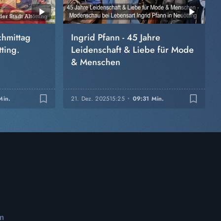
chmittag
Ingrid Pfann - 45 Jahre
ting.
Leidenschaft & Liebe für Mode
& Menschen
bookmark_border
bookmark_border
Min.
21. Dez. 2025
15:25
09:31 Min.
m