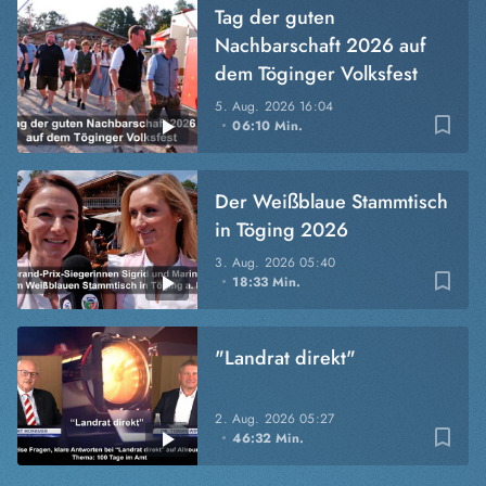
Tag der guten
Nachbarschaft 2026 auf
dem Töginger Volksfest
5. Aug. 2026
16:04
bookmark_border
06:10 Min.
Der Weißblaue Stammtisch
in Töging 2026
3. Aug. 2026
05:40
bookmark_border
18:33 Min.
"Landrat direkt"
2. Aug. 2026
05:27
bookmark_border
46:32 Min.