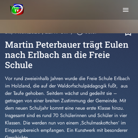
menu
bookmark_border
Di., 14.07.2020
, 22:49 Uhr
/
play_circle_outline
08:37
Martin Peterbauer trägt Eulen
nach Erlbach an die Freie
Schule
Vor rund zweieinhalb Jahren wurde die Freie Schule Erlbach
im Holzland, die auf der Waldorfschulpädagogik fußt, aus
der Taufe gehoben. Seitdem wächst und gedeiht sie –
getragen von einer breiten Zustimmung der Gemeinde. Mit
dem neuen Schuljahr kommt eine neue erste Klasse hinzu.
Insgesamt sind es rund 70 Schülerinnen und Schüler in vier
Klassen. Die werden nun von einem ‚Schulmaskottchen‘ im
Eingangsbereich empfangen. Ein Kunstwerk mit besonderer
Geschichte…