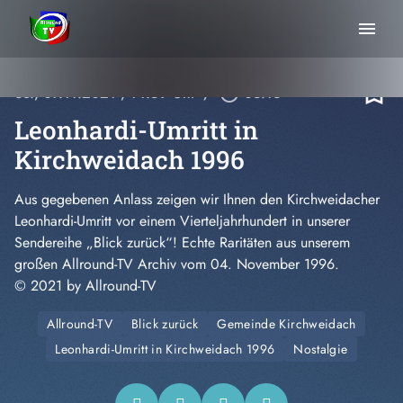
menu
bookmark_border
So., 07.11.2021
, 14:59 Uhr
/
play_circle_outline
03:13
Leonhardi-Umritt in
Kirchweidach 1996
Aus gegebenen Anlass zeigen wir Ihnen den Kirchweidacher
Leonhardi-Umritt vor einem Vierteljahrhundert in unserer
Sendereihe „Blick zurück“! Echte Raritäten aus unserem
großen Allround-TV Archiv vom 04. November 1996.
© 2021 by Allround-TV
Allround-TV
Blick zurück
Gemeinde Kirchweidach
Leonhardi-Umritt in Kirchweidach 1996
Nostalgie