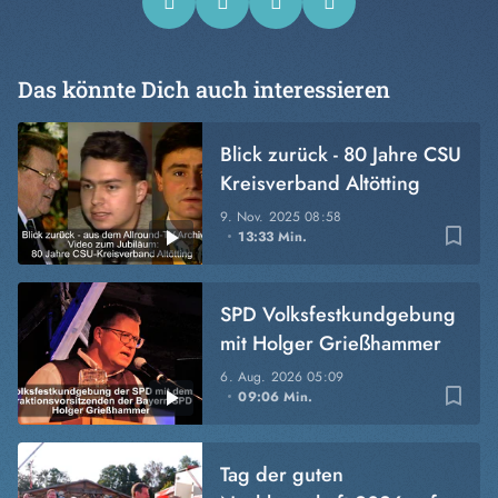
Das könnte Dich auch interessieren
Blick zurück - 80 Jahre CSU
Kreisverband Altötting
9. Nov. 2025
08:58
bookmark_border
13:33 Min.
SPD Volksfestkundgebung
mit Holger Grießhammer
6. Aug. 2026
05:09
bookmark_border
09:06 Min.
Tag der guten