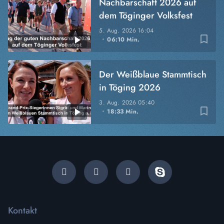
Nachbarschaft 2026 auf
dem Töginger Volksfest
5. Aug. 2026
16:04
bookmark_border
06:10 Min.
Der Weißblaue Stammtisch
in Töging 2026
3. Aug. 2026
05:40
bookmark_border
18:33 Min.
Kontakt