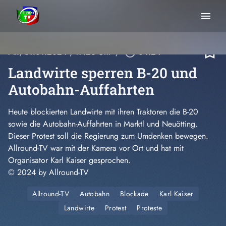
menu
bookmark_border
Mi., 31.01.2024
, 17:26 Uhr
/
play_circle_outline
04:24
Landwirte sperren B-20 und
Autobahn-Auffahrten
Heute blockierten Landwirte mit ihren Traktoren die B-20
sowie die Autobahn-Auffahrten in Marktl und Neuötting.
Dieser Protest soll die Regierung zum Umdenken bewegen.
Allround-TV war mit der Kamera vor Ort und hat mit
Organisator Karl Kaiser gesprochen.
© 2024 by Allround-TV
Allround-TV
Autobahn
Blockade
Karl Kaiser
Landwirte
Protest
Proteste