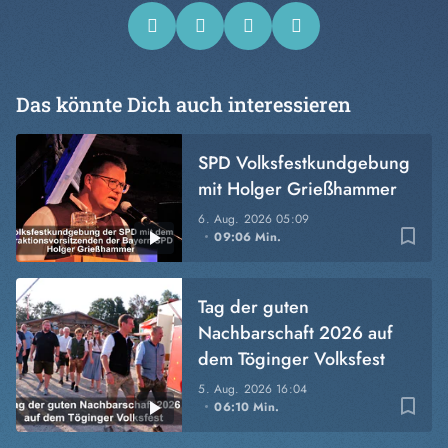
Das könnte Dich auch interessieren
SPD Volksfestkundgebung
mit Holger Grießhammer
6. Aug. 2026
05:09
bookmark_border
09:06 Min.
Tag der guten
Nachbarschaft 2026 auf
dem Töginger Volksfest
5. Aug. 2026
16:04
bookmark_border
06:10 Min.