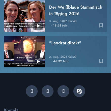
Der Weißblaue Stammtisch
in Töging 2026
3. Aug. 2026
05:40
bookmark_border
18:33 Min.
"Landrat direkt"
2. Aug. 2026
05:27
bookmark_border
46:32 Min.
Kontakt