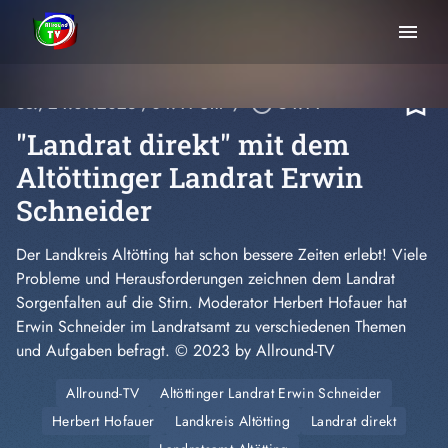
menu
bookmark_border
So., 24.09.2023
, 04:41 Uhr
/
play_circle_outline
54:14
"Landrat direkt" mit dem
Altöttinger Landrat Erwin
Schneider
Der Landkreis Altötting hat schon bessere Zeiten erlebt! Viele
Probleme und Herausforderungen zeichnen dem Landrat
Sorgenfalten auf die Stirn. Moderator Herbert Hofauer hat
Erwin Schneider im Landratsamt zu verschiedenen Themen
und Aufgaben befragt. © 2023 by Allround-TV
Allround-TV
Altöttinger Landrat Erwin Schneider
Herbert Hofauer
Landkreis Altötting
Landrat direkt