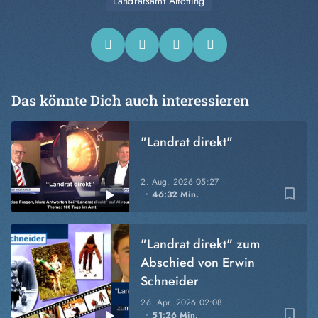
Landratsamt Altötting
Das könnte Dich auch interessieren
"Landrat direkt"
2. Aug. 2026
05:27
bookmark_border
46:32 Min.
"Landrat direkt" zum
Abschied von Erwin
Schneider
26. Apr. 2026
02:08
bookmark_border
51:26 Min.