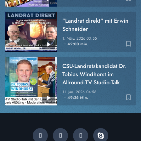
"Landrat direkt" mit Erwin
Schneider
1. März 2026
03:55
bookmark_border
42:00 Min.
CSU-Landratskandidat Dr.
Tobias Windhorst im
Allround-TV Studio-Talk
11. Jan. 2026
04:56
bookmark_border
49:36 Min.