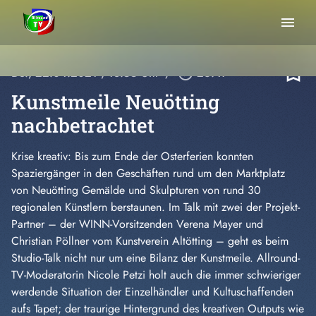
menu
bookmark_border
Do., 22.04.2021
, 18:55 Uhr
/
play_circle_outline
26:47
Kunstmeile Neuötting
nachbetrachtet
Krise kreativ: Bis zum Ende der Osterferien konnten
Spaziergänger in den Geschäften rund um den Marktplatz
von Neuötting Gemälde und Skulpturen von rund 30
regionalen Künstlern berstaunen. Im Talk mit zwei der Projekt-
Partner – der WINN-Vorsitzenden Verena Mayer und
Christian Pöllner vom Kunstverein Altötting – geht es beim
Studio-Talk nicht nur um eine Bilanz der Kunstmeile. Allround-
TV-Moderatorin Nicole Petzi holt auch die immer schwieriger
werdende Situation der Einzelhändler und Kultuschaffenden
aufs Tapet; der traurige Hintergrund des kreativen Outputs wie