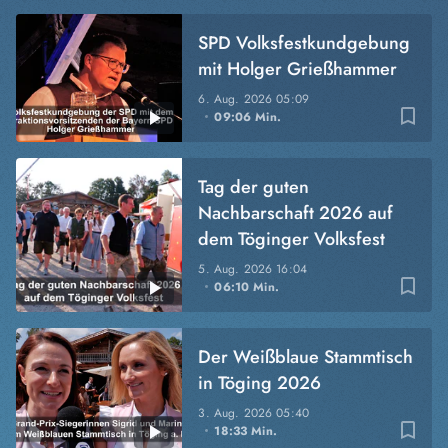
SPD Volksfestkundgebung
mit Holger Grießhammer
6. Aug. 2026
05:09
bookmark_border
09:06 Min.
Tag der guten
Nachbarschaft 2026 auf
dem Töginger Volksfest
5. Aug. 2026
16:04
bookmark_border
06:10 Min.
Der Weißblaue Stammtisch
in Töging 2026
3. Aug. 2026
05:40
bookmark_border
18:33 Min.