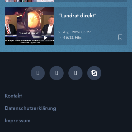
"Landrat direkt"
2. Aug. 2026
05:27
bookmark_border
46:32 Min.
Kontakt
Datenschutzerklärung
Impressum