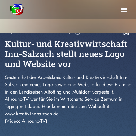
menu
bookmark_border
Di., 12.03.2019
, 15:39 Uhr
/
play_circle_outline
03:27
Kultur- und Kreativwirtschaft
Inn-Salzach stellt neues Logo
und Website vor
Gestern hat der Arbeitskreis Kultur- und Kreativwirtschaft Inn-
Salzach ein neues Logo sowie eine Website für diese Branche
in den Landkreisen Altötting und Mühldorf vorgestellt.
Allround-TV war für Sie im Wirtschafts Service Zentrum in
Töging mit dabei. Hier kommen Sie zum Webauftritt:
www.kreativ-Inn-salzach.de
(Video: Allround-TV)