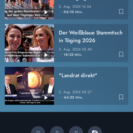
5. Aug. 2026
16:04
bookmark_border
06:10 Min.
Der Weißblaue Stammtisch
in Töging 2026
3. Aug. 2026
05:40
bookmark_border
18:33 Min.
"Landrat direkt"
2. Aug. 2026
05:27
bookmark_border
46:32 Min.