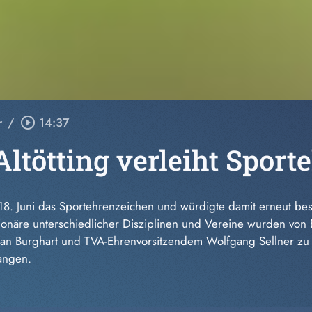
r
/
play_circle_outline
14:37
Altötting verleiht Spor
am 18. Juni das Sportehrenzeichen und würdigte damit erneut 
tionäre unterschiedlicher Disziplinen und Vereine wurden von
fan Burghart und TVA-Ehrenvorsitzendem Wolfgang Sellner zu e
angen.