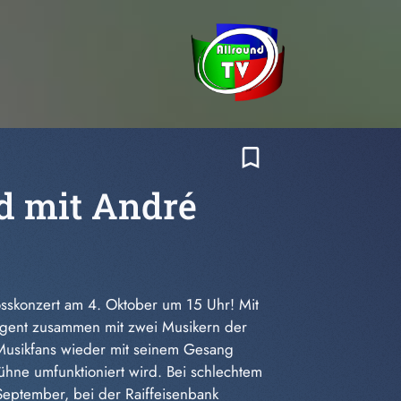
bookmark_border
d mit André
osskonzert am 4. Oktober um 15 Uhr! Mit
rigent zusammen mit zwei Musikern der
 Musikfans wieder mit seinem Gesang
hne umfunktioniert wird. Bei schlechtem
 September, bei der Raiffeisenbank