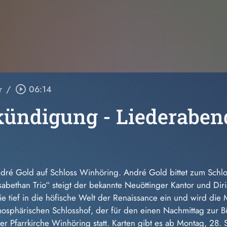
r
/
play_circle_outline
06:14
ündigung - Liederaben
ndré Gold auf Schloss Winhöring. André Gold bittet zum Schl
abethan Trio“ steigt der bekannte Neuöttinger Kantor und Di
ie tief in die höfische Welt der Renaissance ein und wird die
osphärischen Schlosshof, der für den einen Nachmittag zur Bü
der Pfarrkirche Winhöring statt. Karten gibt es ab Montag, 28.