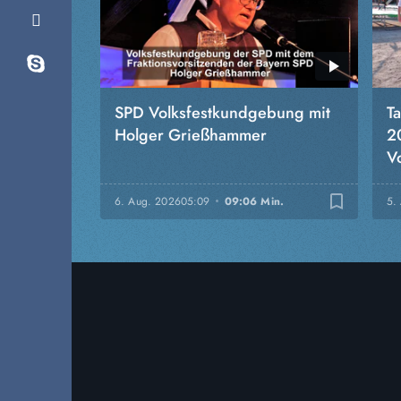
SPD Volksfestkundgebung mit
T
Holger Grießhammer
2
Vo
bookmark_border
6. Aug. 2026
05:09
09:06 Min.
5.