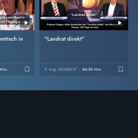
mtisch in
"Landrat direkt"
bookmark_border
bookmark_border
 Min.
2. Aug. 2026
05:27
46:32 Min.