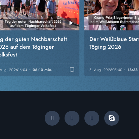
ag der guten Nachbarschaft
Der Weißblaue Stam
026 auf dem Töginger
Töging 2026
lksfest
bookmark_border
 Aug. 2026
16:04
06:10 Min.
3. Aug. 2026
05:40
18:33