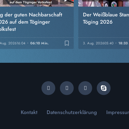
ag der guten Nachbarschaft
Der Weißblaue Stam
026 auf dem Töginger
Töging 2026
lksfest
bookmark_border
 Aug. 2026
16:04
06:10 Min.
3. Aug. 2026
05:40
18:33
Kontakt
Datenschutzerklärung
Impressu