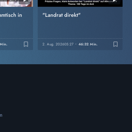
mtisch in
"Landrat direkt"
bookmark_border
bookmark_border
 Min.
2. Aug. 2026
05:27
46:32 Min.
m