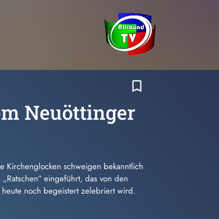
bookmark_border
em Neuöttinger
e Kirchenglocken schweigen bekanntlich
s „Ratschen“ eingeführt, das von den
heute noch begeistert zelebriert wird.