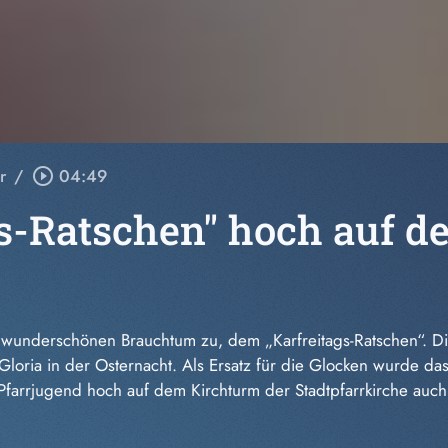
r
/
play_circle_outline
04:49
gs-Ratschen" hoch auf d
wunderschönen Brauchtum zu, dem „Karfreitags-Ratschen“. Di
loria in der Osternacht. Als Ersatz für die Glocken wurde da
Pfarrjugend hoch auf dem Kirchturm der Stadtpfarrkirche auch 