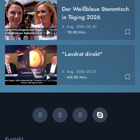
Der Weißblaue Stammtisch
in Töging 2026
3. Aug. 2026
05:40
bookmark_border
18:33 Min.
"Landrat direkt"
2. Aug. 2026
05:27
bookmark_border
46:32 Min.
Kontakt