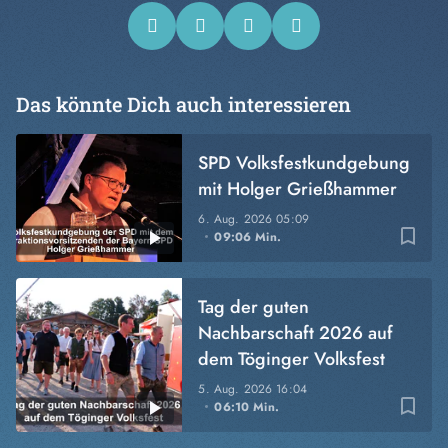
Das könnte Dich auch interessieren
SPD Volksfestkundgebung
mit Holger Grießhammer
6. Aug. 2026
05:09
bookmark_border
09:06 Min.
Tag der guten
Nachbarschaft 2026 auf
dem Töginger Volksfest
5. Aug. 2026
16:04
bookmark_border
06:10 Min.