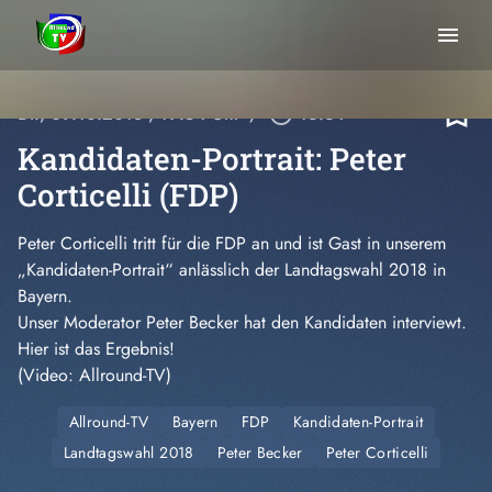
menu
bookmark_border
Di., 09.10.2018
, 19:54 Uhr
/
play_circle_outline
16:34
Kandidaten-Portrait: Peter
Corticelli (FDP)
Peter Corticelli tritt für die FDP an und ist Gast in unserem
„Kandidaten-Portrait“ anlässlich der Landtagswahl 2018 in
Bayern.
Unser Moderator Peter Becker hat den Kandidaten interviewt.
Hier ist das Ergebnis!
(Video: Allround-TV)
Allround-TV
Bayern
FDP
Kandidaten-Portrait
Landtagswahl 2018
Peter Becker
Peter Corticelli