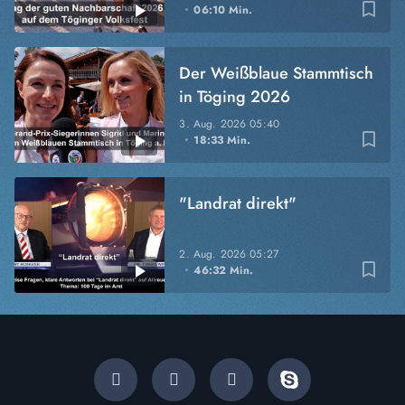
bookmark_border
06:10 Min.
Der Weißblaue Stammtisch
in Töging 2026
3. Aug. 2026
05:40
bookmark_border
18:33 Min.
"Landrat direkt"
2. Aug. 2026
05:27
bookmark_border
46:32 Min.