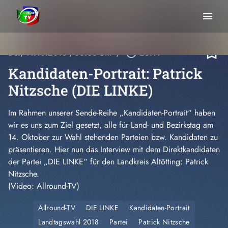
menu
bookmark_border
Do., 11.10.2018
, 00:03 Uhr
/
play_circle_outline
25:11
Kandidaten-Portrait: Patrick
Nitzsche (DIE LINKE)
Im Rahmen unserer Sende-Reihe „Kandidaten-Portrait“ haben
wir es uns zum Ziel gesetzt, alle für Land- und Bezirkstag am
14. Oktober zur Wahl stehenden Parteien bzw. Kandidaten zu
präsentieren. Hier nun das Interview mit dem Direktkandidaten
der Partei „DIE LINKE“ für den Landkreis Altötting: Patrick
Nitzsche.
(Video: Allround-TV)
Allround-TV
DIE LINKE
Kandidaten-Portrait
Landtagswahl 2018
Partei
Patrick Nitzsche