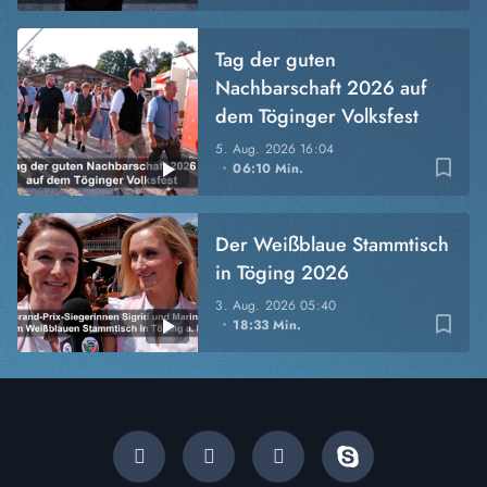
Tag der guten
Nachbarschaft 2026 auf
dem Töginger Volksfest
5. Aug. 2026
16:04
bookmark_border
06:10 Min.
Der Weißblaue Stammtisch
in Töging 2026
3. Aug. 2026
05:40
bookmark_border
18:33 Min.