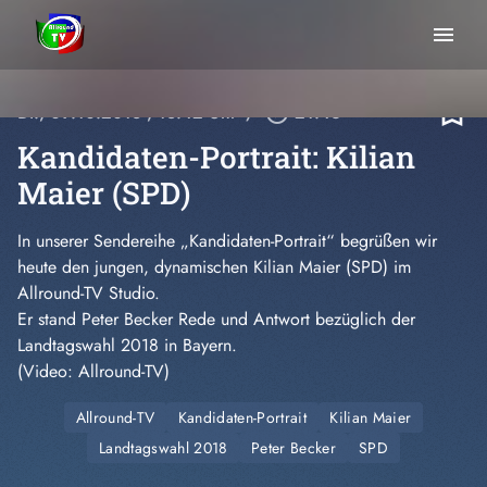
menu
bookmark_border
Di., 09.10.2018
, 18:42 Uhr
/
play_circle_outline
21:46
Kandidaten-Portrait: Kilian
Maier (SPD)
In unserer Sendereihe „Kandidaten-Portrait“ begrüßen wir
heute den jungen, dynamischen Kilian Maier (SPD) im
Allround-TV Studio.
Er stand Peter Becker Rede und Antwort bezüglich der
Landtagswahl 2018 in Bayern.
(Video: Allround-TV)
Allround-TV
Kandidaten-Portrait
Kilian Maier
Landtagswahl 2018
Peter Becker
SPD