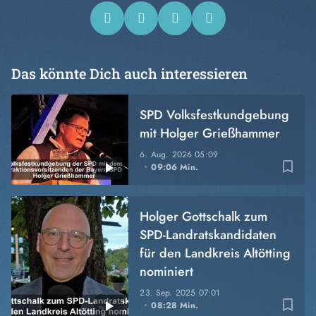
Das könnte Dich auch interessieren
SPD Volksfestkundgebung
mit Holger Grießhammer
6. Aug. 2026
05:09
bookmark_border
09:06 Min.
Holger Gottschalk zum
SPD-Landratskandidaten
für den Landkreis Altötting
nominiert
23. Sep. 2025
07:01
bookmark_border
08:28 Min.