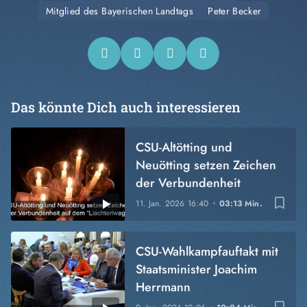
Mitglied des Bayerischen Landtags
Peter Becker
Das könnte Dich auch interessieren
CSU-Altötting und
Neuötting setzen Zeichen
der Verbundenheit
bookmark_border
11. Jan. 2026
16:40
03:13 Min.
CSU-Wahlkampfauftakt mit
Staatsminister Joachim
Herrmann