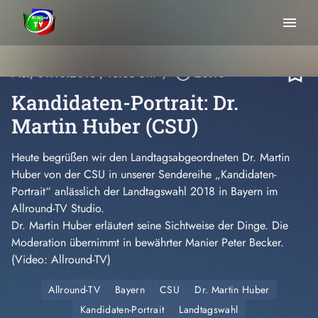
menu
bookmark_border
Mo., 01.10.2018
, 18:33 Uhr
/
play_circle_outline
20:10
Kandidaten-Portrait: Dr.
Martin Huber (CSU)
Heute begrüßen wir den Landtagsabgeordneten Dr. Martin
Huber von der CSU in unserer Sendereihe „Kandidaten-
Portrait“ anlässlich der Landtagswahl 2018 in Bayern im
Allround-TV Studio.
Dr. Martin Huber erläutert seine Sichtweise der Dinge. Die
Moderation übernimmt in bewährter Manier Peter Becker.
(Video: Allround-TV)
Allround-TV
Bayern
CSU
Dr. Martin Huber
Kandidaten-Portrait
Landtagswahl