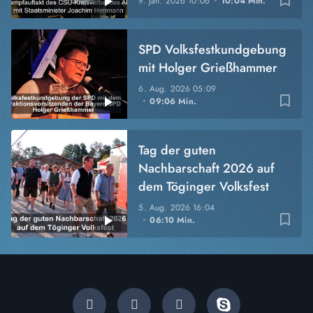
bookmark_border
9. Jan. 2026
10:06
10:04 Min.
SPD Volksfestkundgebung
mit Holger Grießhammer
6. Aug. 2026
05:09
bookmark_border
09:06 Min.
Tag der guten
Nachbarschaft 2026 auf
dem Töginger Volksfest
5. Aug. 2026
16:04
bookmark_border
06:10 Min.