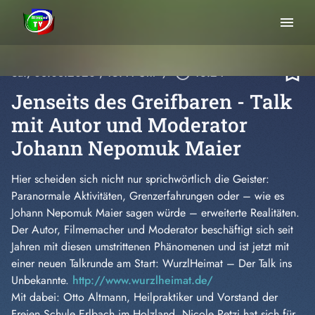
menu
bookmark_border
Sa., 08.08.2020
, 15:41 Uhr
/
play_circle_outline
16:24
Jenseits des Greifbaren - Talk
mit Autor und Moderator
Johann Nepomuk Maier
Hier scheiden sich nicht nur sprichwörtlich die Geister:
Paranormale Aktivitäten, Grenzerfahrungen oder – wie es
Johann Nepomuk Maier sagen würde – erweiterte Realitäten.
Der Autor, Filmemacher und Moderator beschäftigt sich seit
Jahren mit diesen umstrittenen Phänomenen und ist jetzt mit
einer neuen Talkrunde am Start: WurzlHeimat – Der Talk ins
Unbekannte.
http://www.wurzlheimat.de/
Mit dabei: Otto Altmann, Heilpraktiker und Vorstand der
Freien Schule Erlbach im Holzland. Nicole Petzi hat sich für