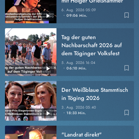
mit Holger Grießhammer
6. Aug. 2026
05:09
bookmark_border
09:06 Min.
Tag der guten
Nachbarschaft 2026 auf
dem Töginger Volksfest
5. Aug. 2026
16:04
bookmark_border
06:10 Min.
Der Weißblaue Stammtisch
in Töging 2026
3. Aug. 2026
05:40
bookmark_border
18:33 Min.
"Landrat direkt"