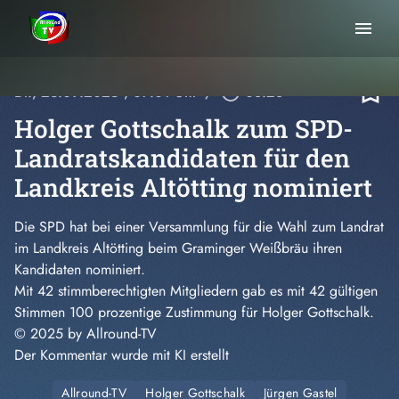
menu
bookmark_border
Di., 23.09.2025
, 07:01 Uhr
/
play_circle_outline
08:28
Holger Gottschalk zum SPD-
Landratskandidaten für den
Landkreis Altötting nominiert
Die SPD hat bei einer Versammlung für die Wahl zum Landrat
im Landkreis Altötting beim Graminger Weißbräu ihren
Kandidaten nominiert.
Mit 42 stimmberechtigten Mitgliedern gab es mit 42 gültigen
Stimmen 100 prozentige Zustimmung für Holger Gottschalk.
© 2025 by
Allround-TV
Der Kommentar wurde mit KI erstellt
Allround-TV
Holger Gottschalk
Jürgen Gastel