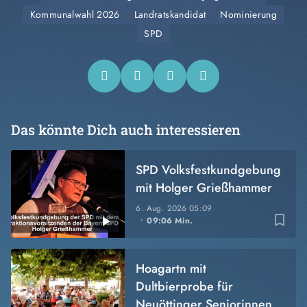
Kommunalwahl 2026
Landratskandidat
Nominierung
SPD
Das könnte Dich auch interessieren
SPD Volksfestkundgebung
mit Holger Grießhammer
6. Aug. 2026
05:09
bookmark_border
09:06 Min.
Hoagartn mit
Dultbierprobe für
Neuöttinger Seniorinnen