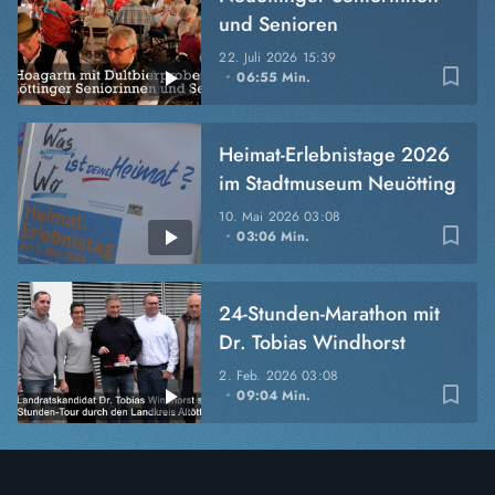
und Senioren
22. Juli 2026
15:39
bookmark_border
06:55 Min.
Heimat-Erlebnistage 2026
im Stadtmuseum Neuötting
10. Mai 2026
03:08
bookmark_border
03:06 Min.
24-Stunden-Marathon mit
Dr. Tobias Windhorst
2. Feb. 2026
03:08
bookmark_border
09:04 Min.