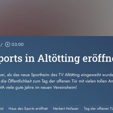
/
play_circle_outline
03:00
orts in Altötting eröffn
bei, als das neue Sportheim des TV Altötting eingeweiht wurd
die Öffentlichkeit zum Tag der offenen Tür mit vielen tollen 
A viele gute Jahre im neuen Vereinsheim!
st
Haus des Sports eröffnet
Herbert Hofauer
Tag der offenen T