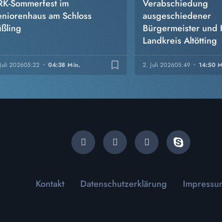
RK-Sommerfest im
Verabschiedung
eniorenhaus am Schloss
ausgeschiedener
üßling
Bürgermeister und K
Landkreis Altötting
bookmark_border
Juli 2026
05:22
04:38 Min.
2. Juli 2026
05:49
14:50 M
Kontakt
Datenschutzerklärung
Impressu