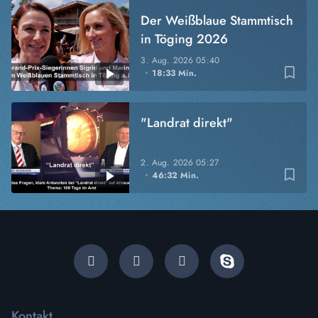
Der Weißblaue Stammtisch
in Töging 2026
3. Aug. 2026
05:40
bookmark_border
18:33 Min.
"Landrat direkt"
2. Aug. 2026
05:27
bookmark_border
46:32 Min.
Kontakt