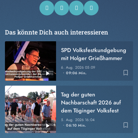
Das könnte Dich auch interessieren
SPD Volksfestkundgebung
mit Holger Grießhammer
6. Aug. 2026
05:09
bookmark_border
09:06 Min.
Tag der guten
Nachbarschaft 2026 auf
dem Töginger Volksfest
5. Aug. 2026
16:04
bookmark_border
06:10 Min.