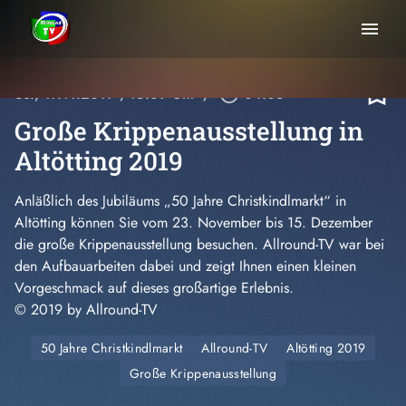
menu
bookmark_border
So., 17.11.2019
, 15:09 Uhr
/
play_circle_outline
04:05
Große Krippenausstellung in
Altötting 2019
Anläßlich des Jubiläums „50 Jahre Christkindlmarkt“ in
Altötting können Sie vom 23. November bis 15. Dezember
die große Krippenausstellung besuchen. Allround-TV war bei
den Aufbauarbeiten dabei und zeigt Ihnen einen kleinen
Vorgeschmack auf dieses großartige Erlebnis.
© 2019 by Allround-TV
50 Jahre Christkindlmarkt
Allround-TV
Altötting 2019
Große Krippenausstellung