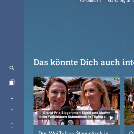
Allround-TV
Garching an d
Das könnte Dich auch int
Der Weißblaue Stammtisch in
O