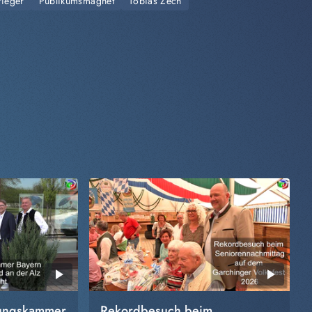
rieger
Publikumsmagnet
Tobias Zech
rungskammer
Rekordbesuch beim