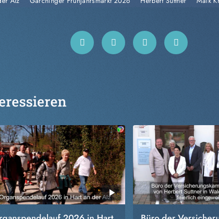
er Alz
Garchinger Frühjahrsmarkt 2026
Herbert Suttner
Maik K
eressieren
rganspendelauf 2026 in Hart
Büro der Versiche