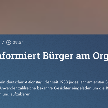
/
play_circle_outline
09:54
nformiert Bürger am Or
in deutscher Aktionstag, der seit 1983 jedes Jahr am ersten Sa
n Anwander zahlreiche bekannte Gesichter eingeladen um die
n und aufzuklären.