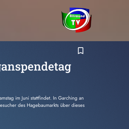
bookmark_border
ganspendetag
mstag im Juni stattfindet. In Garching an
 Besucher des Hagebaumarkts über dieses