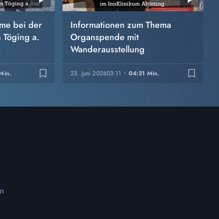
ume bei der
Informationen zum Thema
 Töging a.
Organspende mit
Wanderausstellung
bookmark_border
bookmark_border
Min.
23. Juni 2026
03:11
04:31 Min.
m