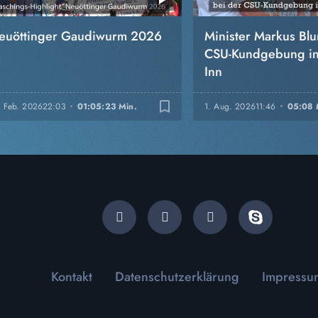
euöttinger Gaudiwurm 2026
Minister Markus Bl
CSU-Kundgebung in
Inn
bookmark_border
. Feb. 2026
22:03
01:05:23 Min.
1. Aug. 2026
11:46
05:08 
Kontakt
Datenschutzerklärung
Impressu