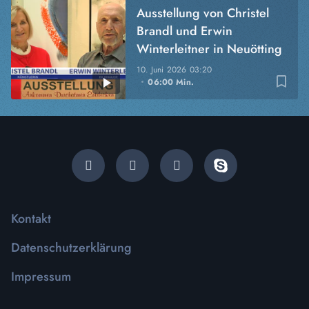
Ausstellung von Christel
Brandl und Erwin
Winterleitner in Neuötting
10. Juni 2026
03:20
bookmark_border
06:00 Min.
Kontakt
Datenschutzerklärung
Impressum