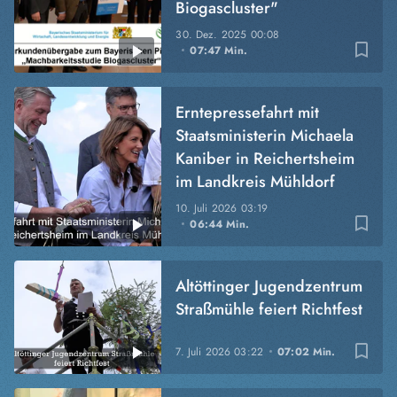
Biogascluster"
30. Dez. 2025
00:08
bookmark_border
07:47 Min.
Erntepressefahrt mit
Staatsministerin Michaela
Kaniber in Reichertsheim
im Landkreis Mühldorf
10. Juli 2026
03:19
bookmark_border
06:44 Min.
Altöttinger Jugendzentrum
Straßmühle feiert Richtfest
bookmark_border
7. Juli 2026
03:22
07:02 Min.