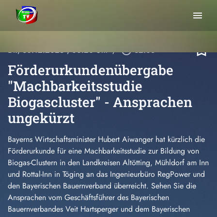
menu
bookmark_border
Di., 30.12.2025
, 00:20 Uhr
/
play_circle_outline
32:08
Förderurkundenübergabe
"Machbarkeitsstudie
Biogascluster" - Ansprachen
ungekürzt
Bayerns Wirtschaftsminister Hubert Aiwanger hat kürzlich die
Förderurkunde für eine Machbarkeitsstudie zur Bildung von
Biogas-Clustern in den Landkreisen Altötting, Mühldorf am Inn
und Rottal-
Inn in Töging an das Ingenieurbüro RegPower und
den Bayerischen Bauernverband überreicht. Sehen Sie die
Ansprachen vom Geschäftsführer des Bayerischen
Bauernverbandes Veit Hartsperger und dem Bayerischen