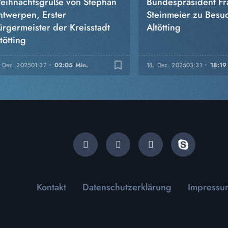
eihnachtsgrüße von Stephan
Bundespräsident Fr
ntwerpen, Erster
Steinmeier zu Besuc
ürgermeister der Kreisstadt
Altötting
tötting
bookmark_border
. Dez. 2025
01:37
02:05 Min.
18. Dez. 2025
03:31
18:19
Kontakt
Datenschutzerklärung
Impressu