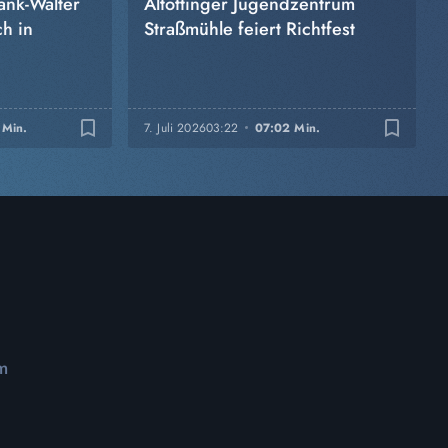
ank-Walter
Altöttinger Jugendzentrum
h in
Straßmühle feiert Richtfest
bookmark_border
bookmark_border
 Min.
7. Juli 2026
03:22
07:02 Min.
m