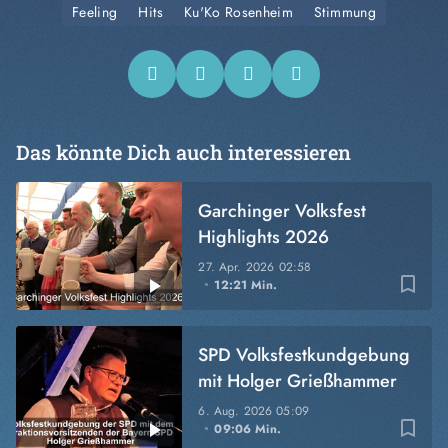
Feeling
Hits
Ku'Ko Rosenheim
Stimmung
Das könnte Dich auch interessieren
Garchinger Volksfest
Highlights 2026
27. Apr. 2026
02:58
bookmark_border
12:21 Min.
SPD Volksfestkundgebung
mit Holger Grießhammer
6. Aug. 2026
05:09
bookmark_border
09:06 Min.