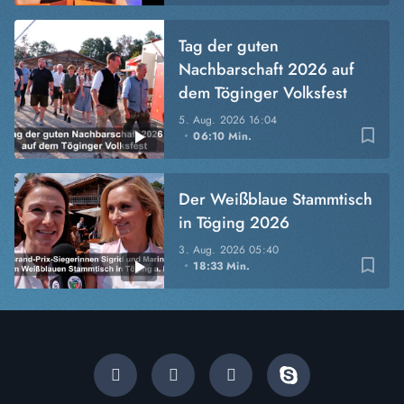
Tag der guten
Nachbarschaft 2026 auf
dem Töginger Volksfest
5. Aug. 2026
16:04
bookmark_border
06:10 Min.
Der Weißblaue Stammtisch
in Töging 2026
3. Aug. 2026
05:40
bookmark_border
18:33 Min.