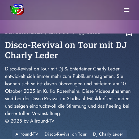
menu
bookmark_border
Do., 25.09.2025
, 12:14 Uhr
/
play_circle_outline
06:05
Disco-Revival on Tour mit DJ
Charly Leder
Disco-Revival on Tour mit DJ & Entertainer Charly Leder
entwickelt sich immer mehr zum Publikumsmagneten. Sie
können sich selbst davon überzeugen und mitfeiern am 10.
Oktober 2025 im Ku’Ko Rosenheim. Diese Videoaufnahmen
sind bei der Disco-Revival im Stadtsaal Mühldorf entstanden
und zeigen eindrucksvoll die Stimmung und das Feeling bei
dieser tollen Veranstaltung.
© 2025 by Allround-TV
Allround-TV
Disco-Revival on Tour
DJ Charly Leder